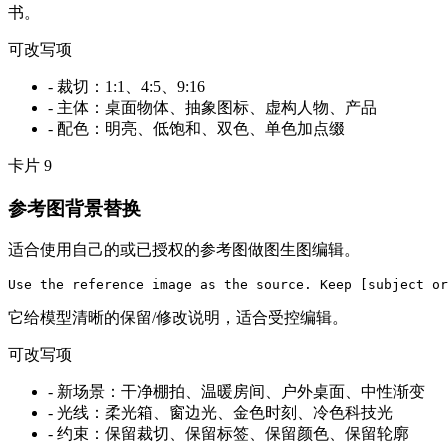
书。
可改写项
-
裁切：1:1、4:5、9:16
-
主体：桌面物体、抽象图标、虚构人物、产品
-
配色：明亮、低饱和、双色、单色加点缀
卡片
9
参考图背景替换
适合使用自己的或已授权的参考图做图生图编辑。
Use the reference image as the source. Keep [subject or
它给模型清晰的保留/修改说明，适合受控编辑。
可改写项
-
新场景：干净棚拍、温暖房间、户外桌面、中性渐变
-
光线：柔光箱、窗边光、金色时刻、冷色科技光
-
约束：保留裁切、保留标签、保留颜色、保留轮廓