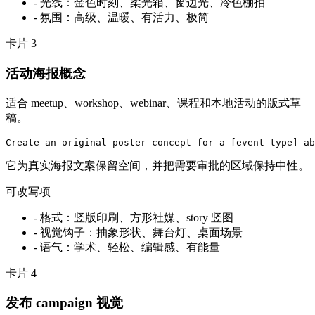
-
光线：金色时刻、柔光箱、窗边光、冷色棚拍
-
氛围：高级、温暖、有活力、极简
卡片
3
活动海报概念
适合 meetup、workshop、webinar、课程和本地活动的版式草
稿。
Create an original poster concept for a [event type] ab
它为真实海报文案保留空间，并把需要审批的区域保持中性。
可改写项
-
格式：竖版印刷、方形社媒、story 竖图
-
视觉钩子：抽象形状、舞台灯、桌面场景
-
语气：学术、轻松、编辑感、有能量
卡片
4
发布 campaign 视觉