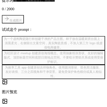
提示词
0
/
2000
生成图片
试试这个 prompt：
为一个虚构陶瓷随行杯创建干净的产品主图。杯子放在温暖厨房台面上，
清晨柔光，右侧留出文案空间，真实陶瓷质感，不加入第三方 logo 或虚
假电商徽章。
为社区设计 meetup 创建原创海报概念。使用抽象纸张形状、友好的编辑
版式、顶部标题空间和底部日期地点空间。不要暗示赞助关系或使用受保
护标识。
为效率工具 app 创建原创吉祥物角色。使用圆润形状、双色简洁服装、
友好表情、三分之四视角和干净背景。避免受保护角色模仿或真人相似
性。
图片预览