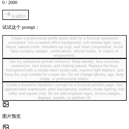
0
/
2000
生成图片
试试这个 prompt：
Create a professional profile photo draft for a fictional operations
consultant. Use a neutral office background, soft window light, navy
blazer, natural smile, shoulders-up crop, and clean composition. Avoid
fake company badges, certifications, official marks, or claims of
employment.
Use my authorized portrait reference. Keep identity, face structure,
expression, skin texture, and clothing natural. Replace the busy
background with a simple warm studio wall, improve light balance, and
keep the crop suitable for a team bio. Do not change identity, age, body
shape, or professional status.
Create a business headshot concept for a fictional portfolio page. Use
approachable expression, plain background, realistic studio lighting, tidy
collar, and square crop. Do not add employer logos, license badges,
degrees, awards, or platform UI.
图片预览