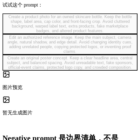
试试这个 prompt：
Create a product photo for an owned skincare bottle. Keep the bottle
shape, label area, cap color, and front-facing crop. Avoid cluttered
background, warped label text, extra products, fake marketplace
badges, and altered product features.
Edit an authorized reference image. Keep the main subject, camera
angle, natural shadow, and edge detail. Avoid changing identity cues,
adding unrelated people, copying protected logos, or inventing proof
claims.
Create an original poster concept. Keep a clear headline area, central
subject, and balanced spacing. Avoid unreadable text, fake sponsors,
official-event claims, protected logo copy, and crowded composition.
图片预览
暂无生成图片
Negative prompt 是边界清单，不是