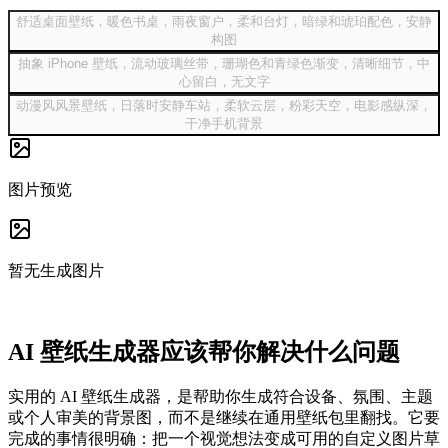
舒适桌面壁纸，暖色书桌，雨夜窗户，柔和台灯，暗绿和琥珀配色，安静
构图
抽象 iPhone 壁纸，流动玻璃丝带，珊瑚色和青绿色渐变，清晰细节，中
心留白，无文字
动漫风风景壁纸，日落时安静车站，柔软云层，粉彩天空，电影感纵深，
干净手机背景
图片预览
暂无生成图片
AI 壁纸生成器应该帮你解决什么问题
实用的 AI 壁纸生成器，是帮助你生成符合设备、氛围、主题
或个人审美的背景图，而不是继续在通用壁纸包里翻找。它要
完成的事情很明确：把一个视觉想法变成可用的自定义图片草